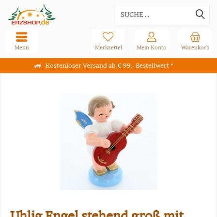
Menü
Merkzettel
Mein Konto
Warenkorb
Kostenloser Versand ab € 99,- Bestellwert *
Uhlig Engel stehend groß mit