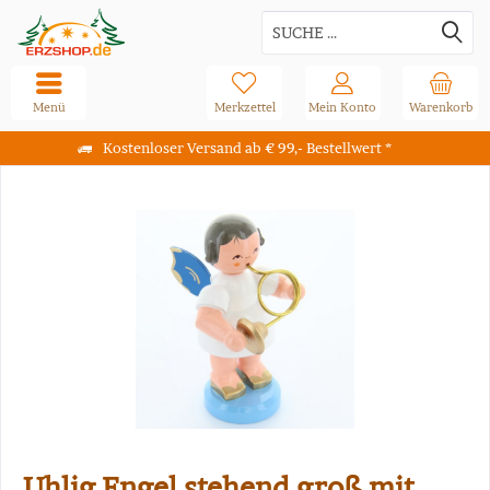
Menü
Merkzettel
Mein Konto
Warenkorb
Kostenloser Versand ab € 99,- Bestellwert *
Uhlig Engel stehend groß mit