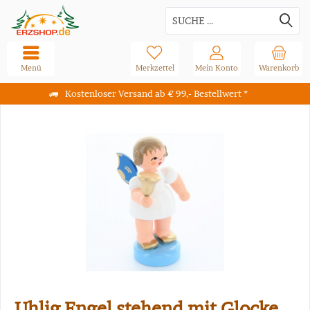
Menü
Merkzettel
Mein Konto
Warenkorb
Kostenloser Versand ab € 99,- Bestellwert *
Uhlig Engel stehend mit Glocke,