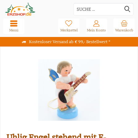
Menü
Merkzettel
Mein Konto
Warenkorb
Kostenloser Versand ab € 99,- Bestellwert *
Uhlig Engel stehend mit E-