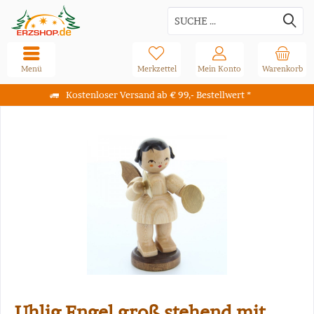
Menü
Merkzettel
Mein Konto
Warenkorb
Kostenloser Versand ab € 99,- Bestellwert *
Uhlig Engel groß stehend mit