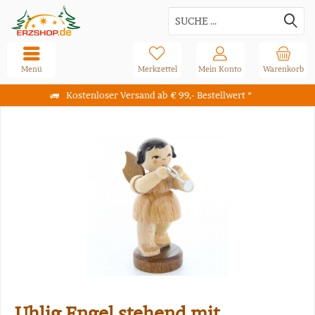
Menü
Merkzettel
Mein Konto
Warenkorb
Kostenloser Versand ab € 99,- Bestellwert *
Uhlig Engel stehend mit