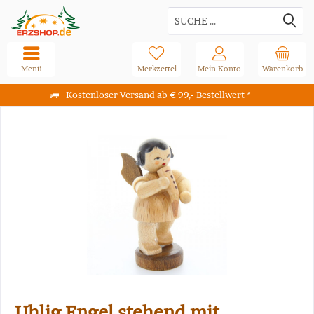
Menü
Merkzettel
Mein Konto
Warenkorb
Kostenloser Versand ab € 99,- Bestellwert *
Uhlig Engel stehend mit