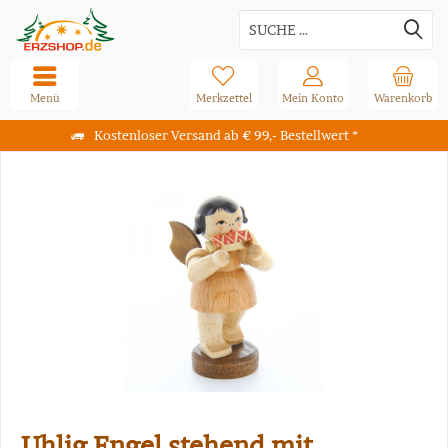
Menü
Merkzettel
Mein Konto
Warenkorb
Kostenloser Versand ab € 99,- Bestellwert *
Uhlig Engel stehend mit