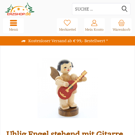
Menü
Merkzettel
Mein Konto
Warenkorb
Kostenloser Versand ab € 99,- Bestellwert *
Uhlig Engel stehend mit Gitarre,