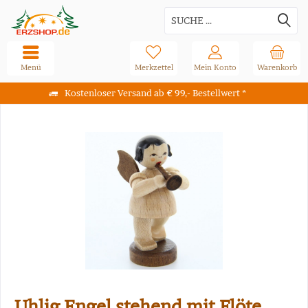
Menü
Merkzettel
Mein Konto
Warenkorb
Kostenloser Versand ab € 99,- Bestellwert *
Uhlig Engel stehend mit Flöte,