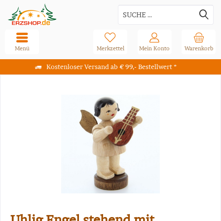
Menü
Merkzettel
Mein Konto
Warenkorb
Kostenloser Versand ab € 99,- Bestellwert *
Uhlig Engel stehend mit