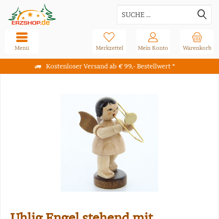
Menü
Merkzettel
Mein Konto
Warenkorb
Kostenloser Versand ab € 99,- Bestellwert *
Uhlig Engel stehend mit