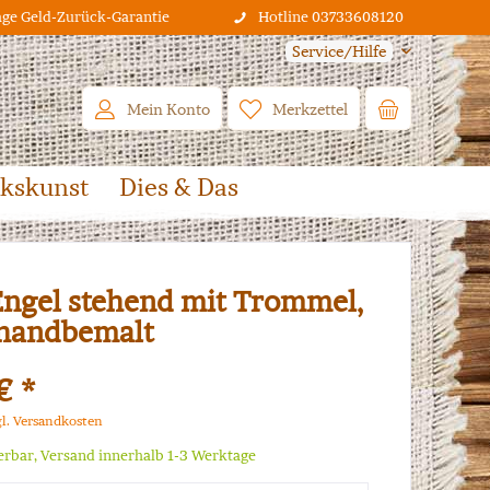
age Geld-Zurück-Garantie
Hotline 03733608120
Service/Hilfe
Mein Konto
Merkzettel
lkskunst
Dies & Das
Engel stehend mit Trommel,
 handbemalt
€ *
gl. Versandkosten
ferbar, Versand innerhalb 1-3 Werktage