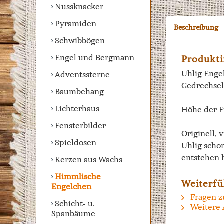
Nussknacker
Pyramiden
Beschreibung
Schwibbögen
Engel und Bergmann
Produkti
Uhlig Engel
Adventssterne
Gedrechsel
Baumbehang
Lichterhaus
Höhe der F
Fensterbilder
Originell, 
Spieldosen
Uhlig scho
entstehen 
Kerzen aus Wachs
Himmlische
Weiterfü
Engelchen
Fragen z
Schicht- u.
Weitere 
Spanbäume