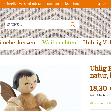
Schneller Versand mit DHL - auch an Packstationen
30 T
äucherkerzen
Weihnachten
Hubrig Vo
Uhlig 
natur,
18,30 
inkl. MwSt.
zz
sofort lie