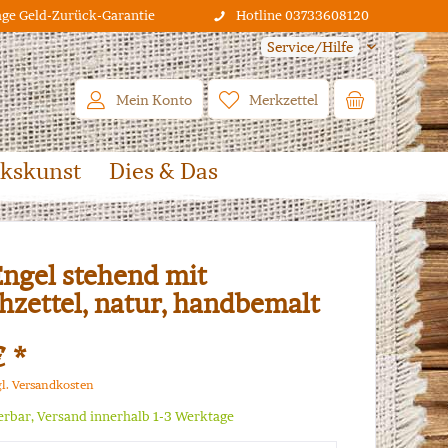
age Geld-Zurück-Garantie
Hotline 03733608120
Service/Hilfe
Mein Konto
Merkzettel
lkskunst
Dies & Das
Engel stehend mit
zettel, natur, handbemalt
€ *
gl. Versandkosten
ferbar, Versand innerhalb 1-3 Werktage