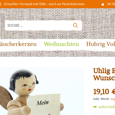
Schneller Versand mit DHL - auch an Packstationen
30 T
äucherkerzen
Weihnachten
Hubrig Vo
Uhlig 
Wunsch
19,10 
inkl. MwSt.
zz
sofort lie