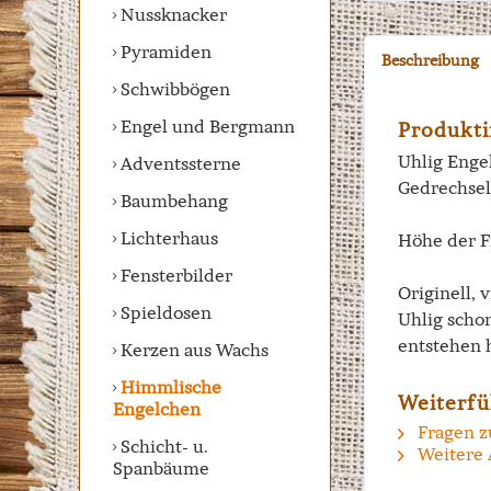
Nussknacker
Pyramiden
Beschreibung
Schwibbögen
Engel und Bergmann
Produkti
Uhlig Engel
Adventssterne
Gedrechsel
Baumbehang
Lichterhaus
Höhe der F
Fensterbilder
Originell, 
Spieldosen
Uhlig scho
entstehen 
Kerzen aus Wachs
Himmlische
Weiterfü
Engelchen
Fragen z
Schicht- u.
Weitere 
Spanbäume