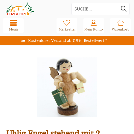
Menü
Merkzettel
Mein Konto
Warenkorb
Kostenloser Versand ab € 99,- Bestellwert *
Uhlig Engel stehend mit 2