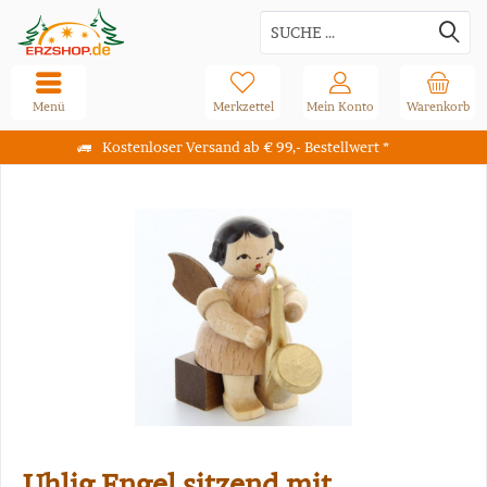
Menü
Merkzettel
Mein Konto
Warenkorb
Kostenloser Versand ab € 99,- Bestellwert *
Uhlig Engel sitzend mit