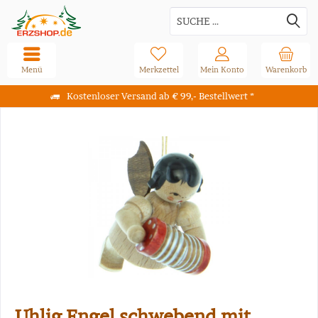
Menü
Merkzettel
Mein Konto
Warenkorb
Kostenloser Versand ab € 99,- Bestellwert *
Uhlig Engel schwebend mit