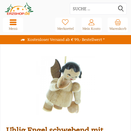
Menü
Merkzettel
Mein Konto
Warenkorb
Kostenloser Versand ab € 99,- Bestellwert *
Uhlig Engel schwebend mit