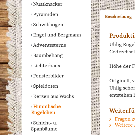
Nussknacker
Pyramiden
Beschreibung
Schwibbögen
Engel und Bergmann
Produkti
Uhlig Engel
Adventssterne
Gedrechsel
Baumbehang
Lichterhaus
Höhe der F
Fensterbilder
Originell, 
Spieldosen
Uhlig scho
entstehen 
Kerzen aus Wachs
Himmlische
Weiterfü
Engelchen
Fragen z
Schicht- u.
Weitere 
Spanbäume