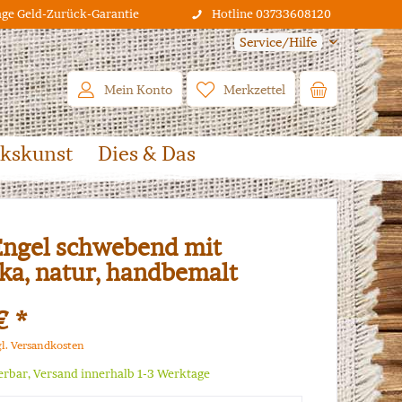
age Geld-Zurück-Garantie
Hotline 03733608120
Service/Hilfe
Mein Konto
Merkzettel
lkskunst
Dies & Das
Engel schwebend mit
ika, natur, handbemalt
€ *
gl. Versandkosten
ferbar, Versand innerhalb 1-3 Werktage