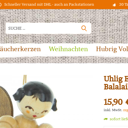
Schneller Versand mit DHL - auch an Packstationen
30 T
äucherkerzen
Weihnachten
Hubrig Vo
Uhlig 
Balala
15,90 
inkl. MwSt.
zz
sofort lie