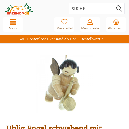
Menü
Merkzettel
Mein Konto
Warenkorb
Kostenloser Versand ab € 99,- Bestellwert *
Uhlig Engel schwebend mit