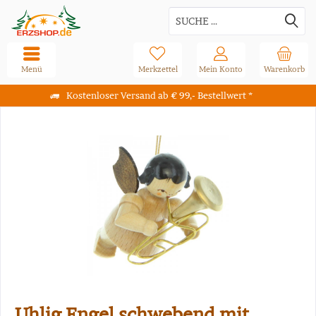
Menü
Merkzettel
Mein Konto
Warenkorb
Kostenloser Versand ab € 99,- Bestellwert *
Uhlig Engel schwebend mit