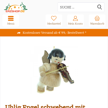
Menü
Merkzettel
Mein Konto
Warenkorb
Kostenloser Versand ab € 99,- Bestellwert *
Uhlig Engel schwebend mit