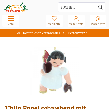
Menü
Merkzettel
Mein Konto
Warenkorb
Kostenloser Versand ab € 99,- Bestellwert *
Uhlig Engel schwebend mit