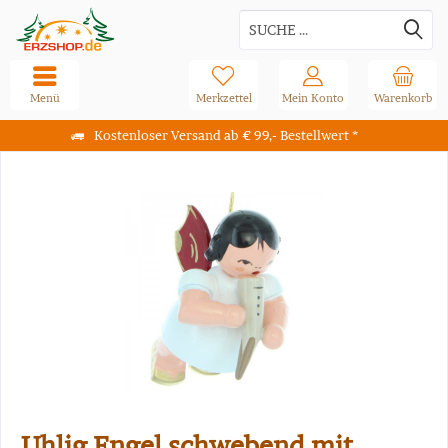
Menü
Merkzettel
Mein Konto
Warenkorb
Kostenloser Versand ab € 99,- Bestellwert *
Uhlig Engel schwebend mit