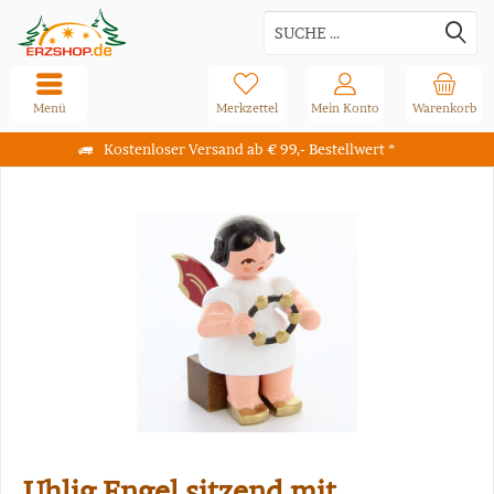
Menü
Merkzettel
Mein Konto
Warenkorb
Kostenloser Versand ab € 99,- Bestellwert *
Uhlig Engel sitzend mit