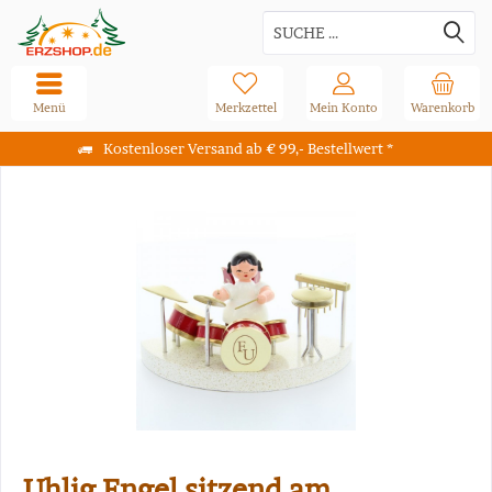
Menü
Merkzettel
Mein Konto
Warenkorb
Kostenloser Versand ab € 99,- Bestellwert *
Uhlig Engel sitzend am