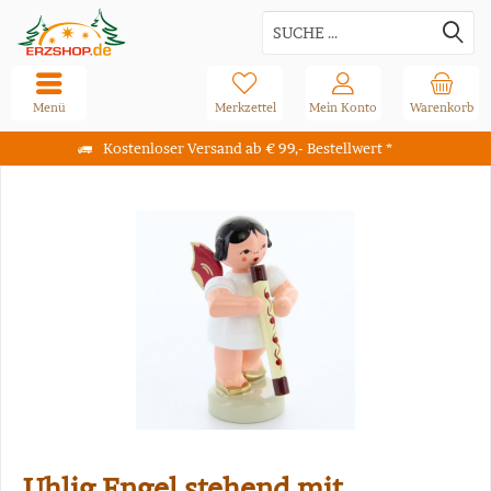
Menü
Merkzettel
Mein Konto
Warenkorb
Kostenloser Versand ab € 99,- Bestellwert *
Uhlig Engel stehend mit