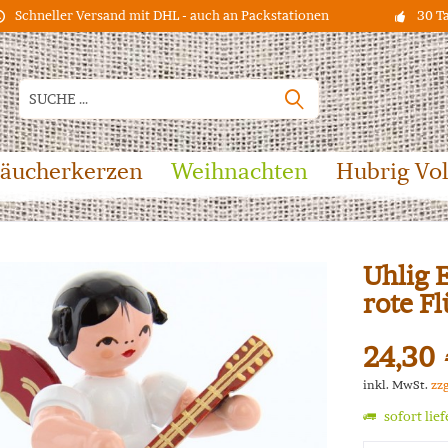
Schneller Versand mit DHL - auch an Packstationen
30 T
äucherkerzen
Weihnachten
Hubrig Vo
Uhlig 
rote F
24,30 
inkl. MwSt.
zz
sofort lie