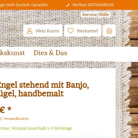
age Geld-Zurück-Garantie
Hotline 03733608120
Service/Hilfe
Mein Konto
Merkzettel
lkskunst
Dies & Das
Engel stehend mit Banjo,
lügel, handbemalt
€ *
gl. Versandkosten
ferbar, Versand innerhalb 1-3 Werktage