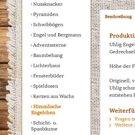
Nussknacker
Pyramiden
Beschreibung
Schwibbögen
Engel und Bergmann
Produkti
Uhlig Engel
Adventssterne
Gedrechsel
Baumbehang
Lichterhaus
Höhe der F
Fensterbilder
Originell, 
Spieldosen
Uhlig scho
entstehen 
Kerzen aus Wachs
Himmlische
Weiterfü
Engelchen
Fragen z
Schicht- u.
Weitere 
Spanbäume