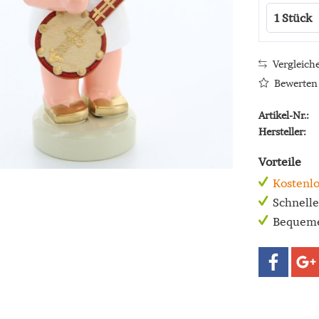
Vergleich
Bewerten
Artikel-Nr.:
Hersteller:
Vorteile
Kostenlo
Schnell
Bequeme