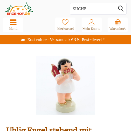
Menü
Merkzettel
Mein Konto
Warenkorb
Kostenloser Versand ab € 99,- Bestellwert *
Uhlig Engel stehend mit