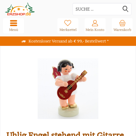
Menü
Merkzettel
Mein Konto
Warenkorb
Kostenloser Versand ab € 99,- Bestellwert *
Uhlig Engel stehend mit Gitarre,