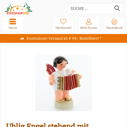
Menü
Merkzettel
Mein Konto
Warenkorb
Kostenloser Versand ab € 99,- Bestellwert *
Uhlig Engel stehend mit