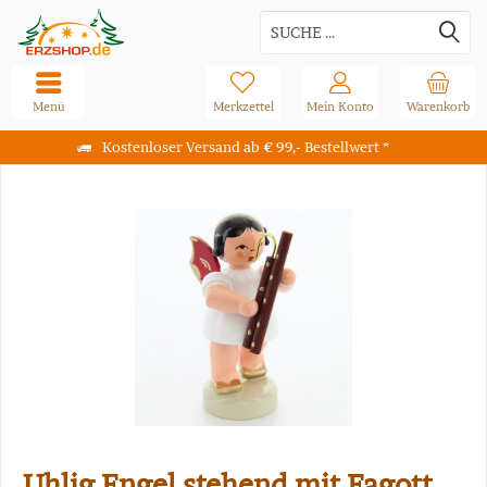
Menü
Merkzettel
Mein Konto
Warenkorb
Kostenloser Versand ab € 99,- Bestellwert *
Uhlig Engel stehend mit Fagott,