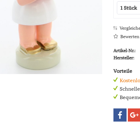
Vergleich
Bewerten
Artikel-Nr.:
Hersteller:
Vorteile
Kostenlo
Schnell
Bequeme