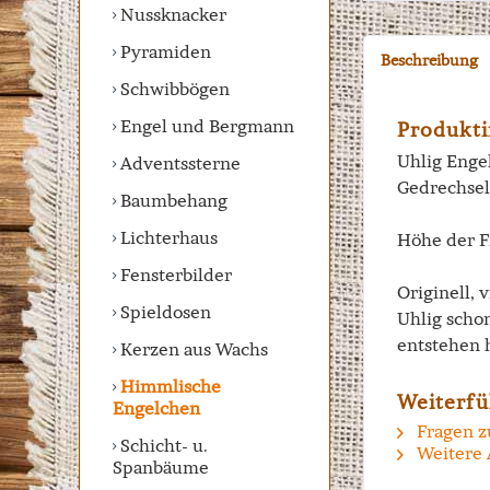
Nussknacker
Pyramiden
Beschreibung
Schwibbögen
Engel und Bergmann
Produkti
Uhlig Engel
Adventssterne
Gedrechsel
Baumbehang
Lichterhaus
Höhe der F
Fensterbilder
Originell, 
Spieldosen
Uhlig scho
entstehen 
Kerzen aus Wachs
Himmlische
Weiterfü
Engelchen
Fragen z
Schicht- u.
Weitere 
Spanbäume