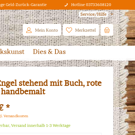
age Geld-Zurück-Garantie
Hotline 03733608120
Service/Hilfe
Mein Konto
Merkzettel
lkskunst
Dies & Das
Engel stehend mit Buch, rote
, handbemalt
€ *
gl. Versandkosten
ferbar, Versand innerhalb 1-3 Werktage