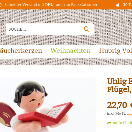
Schneller Versand mit DHL - auch an Packstationen
30 T
äucherkerzen
Weihnachten
Hubrig Vo
Uhlig 
Flügel
22,70 
inkl. MwSt.
zz
sofort lie