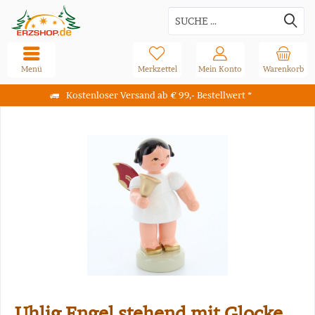
Menü
Merkzettel
Mein Konto
Warenkorb
Kostenloser Versand ab € 99,- Bestellwert *
Uhlig Engel stehend mit Glocke,