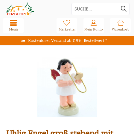
Menü
Merkzettel
Mein Konto
Warenkorb
Kostenloser Versand ab € 99,- Bestellwert *
Uhlig Engel groß stehend mit