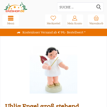
Menü
Merkzettel
Mein Konto
Warenkorb
Kostenloser Versand ab € 99,- Bestellwert *
Uhlig Engel groß stehend