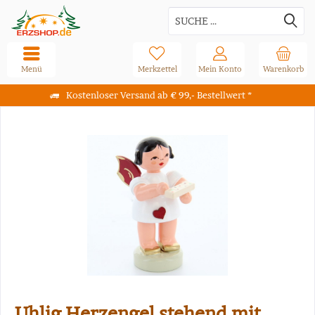
Menü
Merkzettel
Mein Konto
Warenkorb
Kostenloser Versand ab € 99,- Bestellwert *
Uhlig Herzengel stehend mit