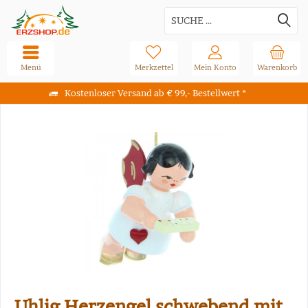
Menü
Merkzettel
Mein Konto
Warenkorb
Kostenloser Versand ab € 99,- Bestellwert *
Uhlig Herzengel schwebend mit