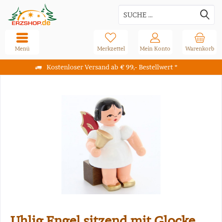
Menü
Merkzettel
Mein Konto
Warenkorb
Kostenloser Versand ab € 99,- Bestellwert *
Uhlig Engel sitzend mit Glocke,