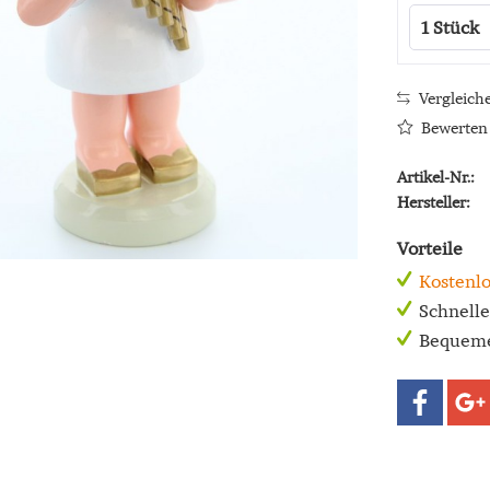
Vergleich
Bewerten
Artikel-Nr.:
Hersteller:
Vorteile
Kostenlo
Schnell
Bequeme