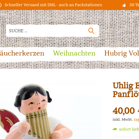
Schneller Versand mit DHL - auch an Packstationen
30 T
äucherkerzen
Weihnachten
Hubrig Vo
Uhlig 
Panflö
40,00 
inkl. MwSt.
zz
sofort lie