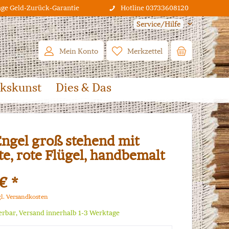
age Geld-Zurück-Garantie
Hotline 03733608120
Service/Hilfe
Mein Konto
Merkzettel
lkskunst
Dies & Das
Engel groß stehend mit
te, rote Flügel, handbemalt
€ *
gl. Versandkosten
ferbar, Versand innerhalb 1-3 Werktage