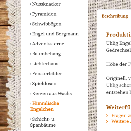
Nussknacker
Pyramiden
Beschreibung
Schwibbögen
Engel und Bergmann
Produkti
Uhlig Engel
Adventssterne
Gedrechsel
Baumbehang
Lichterhaus
Höhe der F
Fensterbilder
Originell, 
Spieldosen
Uhlig scho
entstehen 
Kerzen aus Wachs
Himmlische
Weiterfü
Engelchen
Fragen z
Schicht- u.
Weitere 
Spanbäume