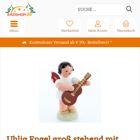
Menü
Merkzettel
Mein Konto
Warenkorb
Kostenloser Versand ab € 99,- Bestellwert *
Uhlig Engel groß stehend mit