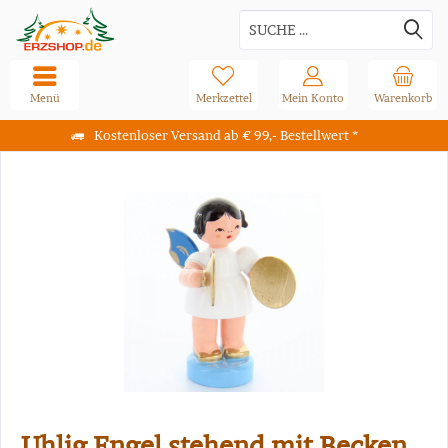
Menü
Merkzettel
Mein Konto
Warenkorb
Kostenloser Versand ab € 99,- Bestellwert *
Uhlig Engel stehend mit Becken,