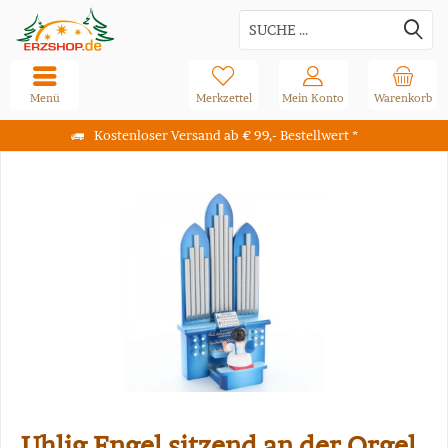
Menü
Merkzettel
Mein Konto
Warenkorb
Kostenloser Versand ab € 99,- Bestellwert *
Uhlig Engel sitzend an der Orgel,