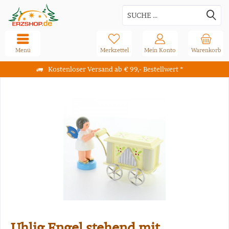
Menü
Merkzettel
Mein Konto
Warenkorb
Kostenloser Versand ab € 99,- Bestellwert *
Uhlig Engel stehend mit