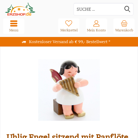
Menü
Merkzettel
Mein Konto
Warenkorb
Kostenloser Versand ab € 99,- Bestellwert *
Uhlig Engel sitzend mit Panflöte,