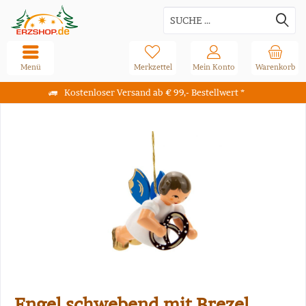
Menü
Merkzettel
Mein Konto
Warenkorb
Kostenloser Versand ab € 99,- Bestellwert *
Engel schwebend mit Brezel,