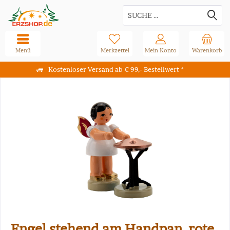
Menü
Merkzettel
Mein Konto
Warenkorb
Kostenloser Versand ab € 99,- Bestellwert *
Engel stehend am Handpan, rote