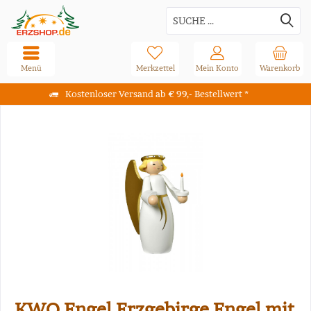
Menü
Merkzettel
Mein Konto
Warenkorb
Kostenloser Versand ab € 99,- Bestellwert *
KWO Engel Erzgebirge Engel mit