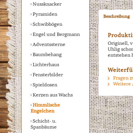
Nussknacker
Pyramiden
Beschreibung
Schwibbögen
Engel und Bergmann
Produkti
Originell, 
Adventssterne
Uhlig scho
Baumbehang
entstehen 
Lichterhaus
Weiterfü
Fensterbilder
Fragen z
Weitere 
Spieldosen
Kerzen aus Wachs
Himmlische
Engelchen
Schicht- u.
Spanbäume