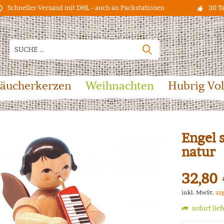
Schneller Versand mit DHL - auch an Packstationen
30 T
äucherkerzen
Weihnachten
Hubrig Vo
Engel 
natur
32,80 
inkl. MwSt.
zz
sofort lie