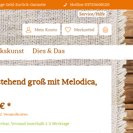
age Geld-Zurück-Garantie
Hotline 03733608120
Service/Hilfe
Mein Konto
Merkzettel
lkskunst
Dies & Das
stehend groß mit Melodica,
€ *
gl. Versandkosten
ferbar, Versand innerhalb 1-3 Werktage