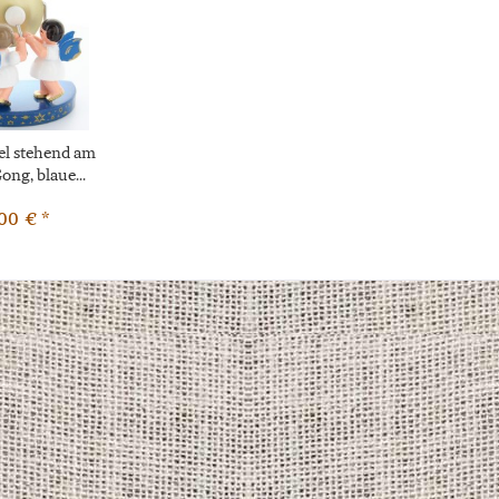
el stehend am
ong, blaue...
00 € *