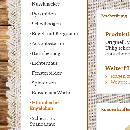
Nussknacker
Pyramiden
Beschreibung
Schwibbögen
Engel und Bergmann
Produkti
Originell, 
Adventssterne
Uhlig scho
Baumbehang
entstehen 
Lichterhaus
Weiterfü
Fensterbilder
Fragen z
Weitere 
Spieldosen
Kerzen aus Wachs
Himmlische
Engelchen
Kunden kaufte
Schicht- u.
Spanbäume