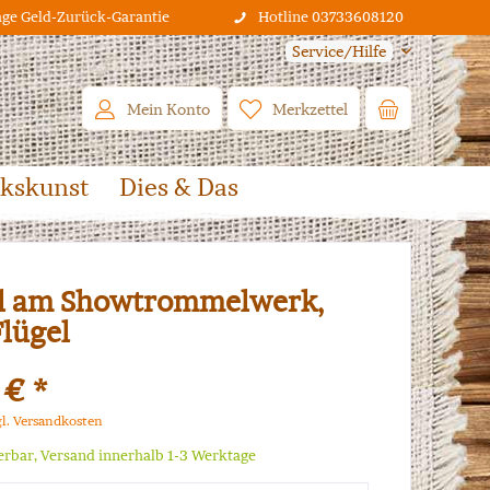
age Geld-Zurück-Garantie
Hotline 03733608120
Service/Hilfe
Mein Konto
Merkzettel
lkskunst
Dies & Das
l am Showtrommelwerk,
Flügel
 € *
gl. Versandkosten
ferbar, Versand innerhalb 1-3 Werktage