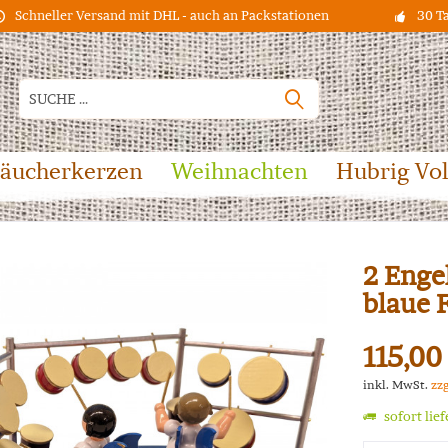
Schneller Versand mit DHL - auch an Packstationen
30 T
äucherkerzen
Weihnachten
Hubrig Vo
2 Enge
blaue 
115,00
inkl. MwSt.
zz
sofort lie